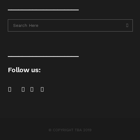
____________________
____________________
Follow us:
© COPYRIGHT TBA 2019