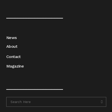
____________________
News
About
Contact
Magazine
____________________