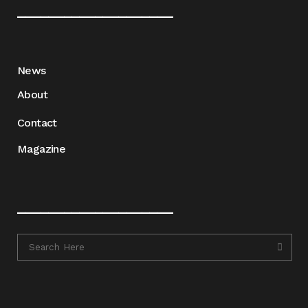
____________________
News
About
Contact
Magazine
____________________