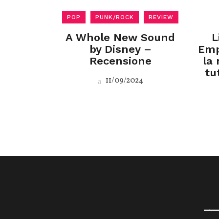
POP
PUNK/ROCK
REVIEW
A Whole New Sound
L
by Disney –
Emp
Recensione
la
tu
11/09/2024
__