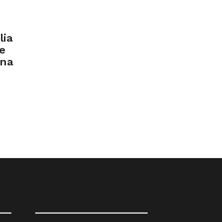
lia
le
ana
__
____________________