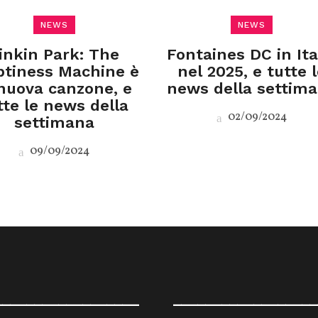
NEWS
NEWS
inkin Park: The
Fontaines DC in Ita
tiness Machine è
nel 2025, e tutte 
 nuova canzone, e
news della settim
tte le news della
02/09/2024
settimana
09/09/2024
__________________
__________________