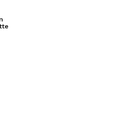
n
tte