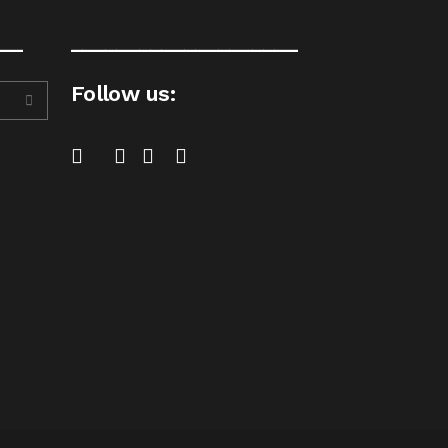
__
____________________
Follow us: