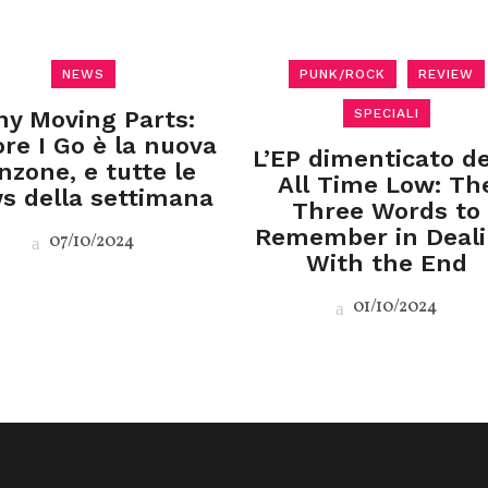
NEWS
PUNK/ROCK
REVIEW
ny Moving Parts:
SPECIALI
re I Go è la nuova
L’EP dimenticato de
nzone, e tutte le
All Time Low: Th
s della settimana
Three Words to
Remember in Deal
07/10/2024
With the End
01/10/2024