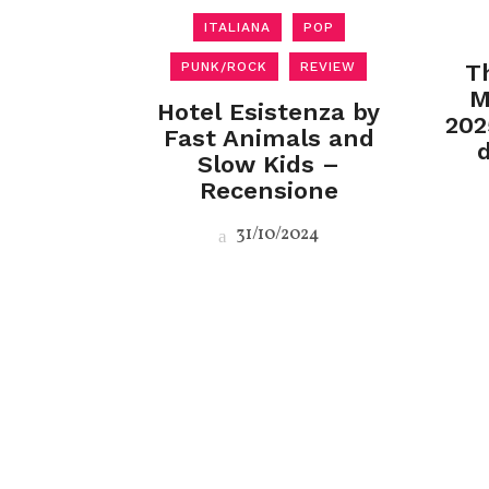
ITALIANA
POP
PUNK/ROCK
REVIEW
T
M
Hotel Esistenza by
202
Fast Animals and
Slow Kids –
Recensione
31/10/2024