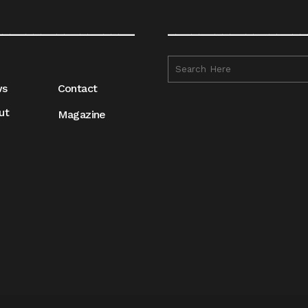
__________________
__________________
ws
Contact
ut
Magazine