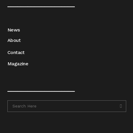
____________________
News
About
Contact
Magazine
____________________
____________________