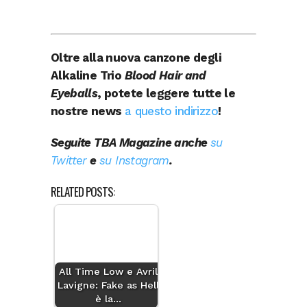
Oltre alla nuova canzone degli
Alkaline Trio
Blood Hair and
Eyeballs
, potete leggere tutte le
nostre news
a questo indirizzo
!
Seguite TBA Magazine anche
su
Twitter
e
su Instagram
.
RELATED POSTS:
All Time Low e Avril
Lavigne: Fake as Hell
è la…