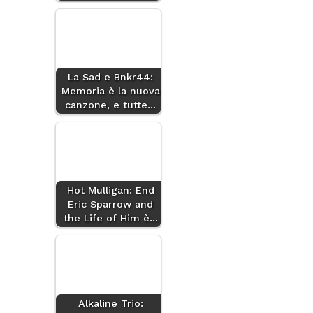
La Sad e Bnkr44:
Memoria è la nuova
canzone, e tutte…
Hot Mulligan: End
Eric Sparrow and
the Life of Him è…
Alkaline Trio: