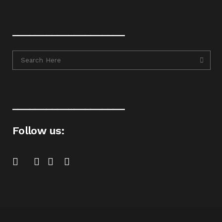
____________________
____________________
Follow us: