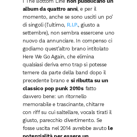
I The Bottom Line
non pubblicano un
album da quattro anni
, e per il
momento, anche se sono usciti un po’
di singoli (l’ultimo,
R.I.P.
, giusto a
settembre), non sembra essercene uno
nuovo da annunciare. In compenso ci
godiamo quest’altro brano intitolato
Here We Go Again, che elimina
qualsiasi deriva emo trap si potesse
temere da parte della band dopo il
precedente brano e
si ributta su un
classico pop punk 2010s
fatto
davvero bene: un ritornello
memorabile e trascinante, chitarre
con riff su cui saltellare, vocals tirati il
giusto, parecchio divertimento. Se
fosse uscita nel 2014 avrebbe avuto
le
potenzialità per essere un