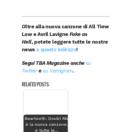
Oltre alla nuova canzone di All Time
Low e Avril Lavigne
Fake as
Hell
, potete leggere tutte le nostre
news
a questo indirizzo
!
Segui TBA Magazine anche
su
Twitter
e
su Instagram
.
RELATED POSTS:
Beartooth: Doubt Me
è la nuova canzone,
e tutte le…