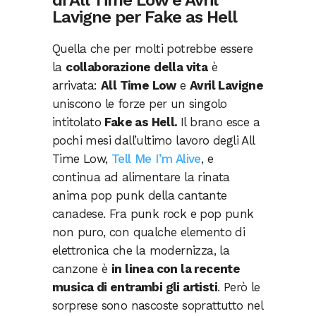
di All Time Low e Avril
Lavigne per Fake as Hell
Quella che per molti potrebbe essere
la
collaborazione della vita
è
arrivata:
All Time Low
e
Avril Lavigne
uniscono le forze per un singolo
intitolato
Fake as Hell.
Il brano esce a
pochi mesi dall’ultimo lavoro degli All
Time Low,
Tell Me I’m Alive
, e
continua ad alimentare la rinata
anima pop punk della cantante
canadese. Fra punk rock e pop punk
non puro, con qualche elemento di
elettronica che la modernizza, la
canzone è
in linea con la recente
musica di entrambi gli artisti
. Però le
sorprese sono nascoste soprattutto nel