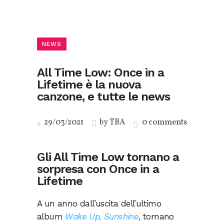
NEWS
All Time Low: Once in a
Lifetime è la nuova
canzone, e tutte le news
29/03/2021
by
TBA
0 comments
Gli All Time Low tornano a
sorpresa con Once in a
Lifetime
A un anno dall’uscita dell’ultimo
album
Wake Up, Sunshine
, tornano