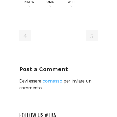
NSFW
OMG
WTF
0
0
0
Post a Comment
Devi essere
connesso
per inviare un
commento.
FOLLOW US #TBA