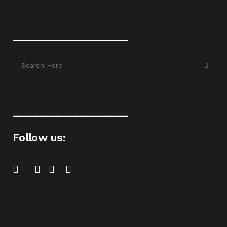
____________________
____________________
Follow us: