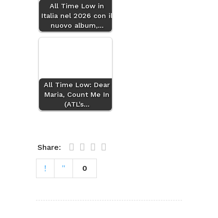
All Time Low in
Italia nel 2026 con il
nuovo album,…
All Time Low: Dear
Maria, Count Me In
(ATL's…
Share:
0