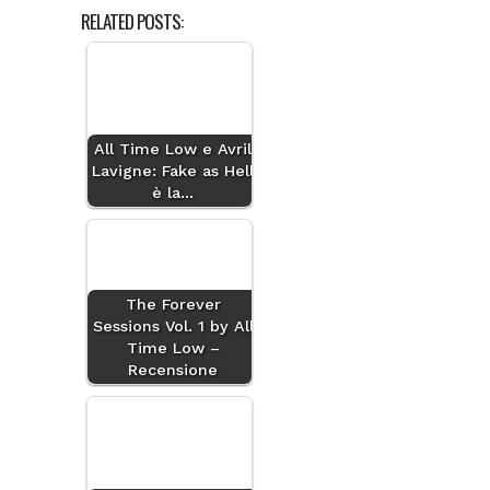
RELATED POSTS:
All Time Low e Avril
Lavigne: Fake as Hell
è la…
The Forever
Sessions Vol. 1 by All
Time Low –
Recensione