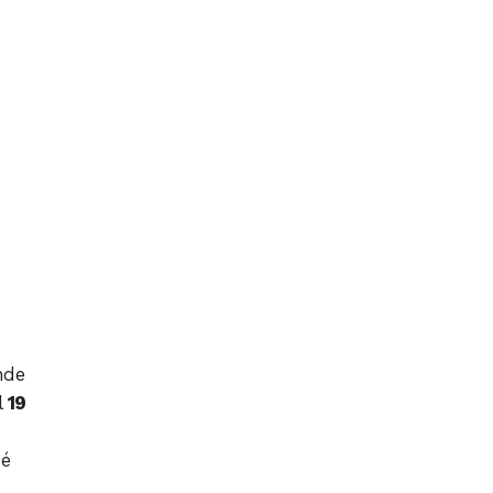
nde
l
19
hé