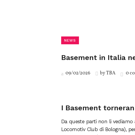
NEWS
Basement in Italia n
09/02/2026
by
TBA
0 c
I Basement tornerann
Da queste parti non li vediamo a
Locomotiv Club di Bologna), per 