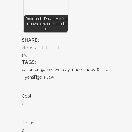
Beartooth: Doubt Me è la
nuova canzone, e tutte
le…
SHARE:
Share on:
0
TAGS:
basement
games we play
Prince Daddy & The
Hyena
Tigers Jaw
Cool
0
Dislike
0