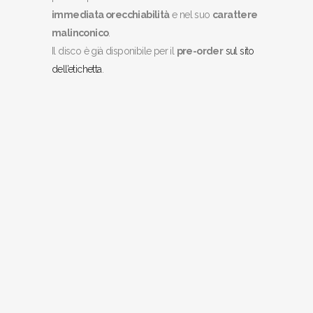
immediata orecchiabilità
e nel suo
carattere
malinconico
.
Il disco è già disponibile per il
pre-order
sul sito
dell’etichetta
.