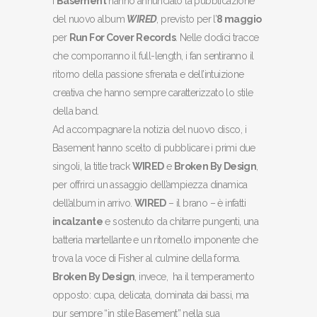
I
Basement
hanno annunciato la pubblicazione
del nuovo album
WIRED
, previsto per l’
8 maggio
per
Run For Cover Records
. Nelle dodici tracce
che comporranno il full-length, i fan sentiranno il
ritorno della passione sfrenata e dell’intuizione
creativa che hanno sempre caratterizzato lo stile
della band.
Ad accompagnare la notizia del nuovo disco, i
Basement hanno scelto di pubblicare i primi due
singoli, la title track
WIRED
e
Broken By Design
,
per offrirci un assaggio dell’ampiezza dinamica
dell’album in arrivo.
WIRED
– il brano – è infatti
incalzante
e sostenuto da chitarre pungenti, una
batteria martellante e un ritornello imponente che
trova la voce di Fisher al culmine della forma.
Broken By Design
, invece, ha il temperamento
opposto: cupa, delicata, dominata dai bassi, ma
pur sempre “in stile Basement” nella sua