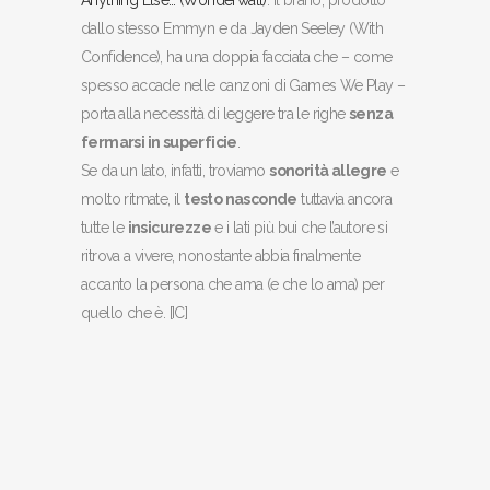
Anything Else… (Wonderwall)
. Il brano, prodotto
dallo stesso Emmyn e da Jayden Seeley (With
Confidence), ha una doppia facciata che – come
spesso accade nelle canzoni di Games We Play –
porta alla necessità di leggere tra le righe
senza
fermarsi in superficie
.
Se da un lato, infatti, troviamo
sonorità allegre
e
molto ritmate, il
testo nasconde
tuttavia ancora
tutte le
insicurezze
e i lati più bui che l’autore si
ritrova a vivere, nonostante abbia finalmente
accanto la persona che ama (e che lo ama) per
quello che è. [IC]