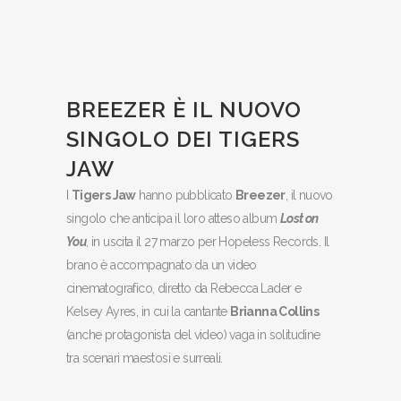
BREEZER È IL NUOVO
SINGOLO DEI TIGERS
JAW
I
Tigers Jaw
hanno pubblicato
Breezer
, il nuovo
singolo che anticipa il loro atteso album
Lost on
You
, in uscita il 27 marzo per Hopeless Records. Il
brano è accompagnato da un video
cinematografico, diretto da Rebecca Lader e
Kelsey Ayres, in cui la cantante
Brianna Collins
(anche protagonista del video) vaga in solitudine
tra scenari maestosi e surreali.