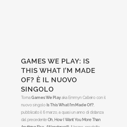
GAMES WE PLAY: IS
THIS WHAT I’M MADE
OF? È IL NUOVO
SINGOLO
Torna
Games We Play
aka Emmyn Calleiro con il
nuovo singolo
Is This What I’m Made Of?
,
pubblicato il 6 marzo, a quasi un anno di distanza
dal precedente
Oh, How I Want You More Than