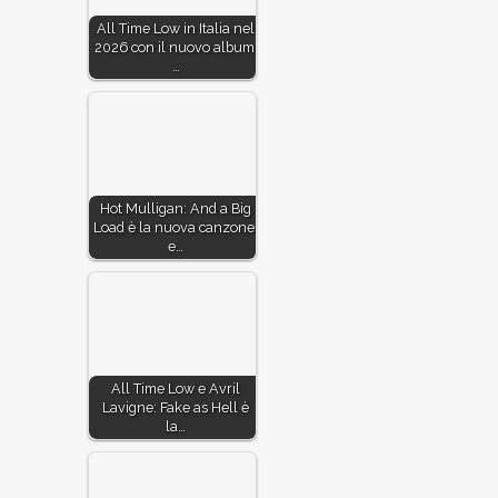
All Time Low in Italia nel
2026 con il nuovo album,
…
Hot Mulligan: And a Big
Load è la nuova canzone,
e…
All Time Low e Avril
Lavigne: Fake as Hell è
la…