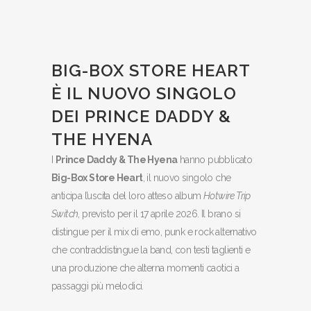
BIG-BOX STORE HEART
È IL NUOVO SINGOLO
DEI PRINCE DADDY &
THE HYENA
I
Prince Daddy & The Hyena
hanno pubblicato
Big-Box Store Heart
, il nuovo singolo che
anticipa l’uscita del loro atteso album
Hotwire Trip
Switch
, previsto per il 17 aprile 2026. Il brano si
distingue per il mix di emo, punk e rock alternativo
che contraddistingue la band, con testi taglienti e
una produzione che alterna momenti caotici a
passaggi più melodici.