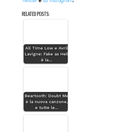
Twitter
e
su Instagram
.
RELATED POSTS:
All Time Low e Avril
Lavigne: Fake as Hell
è la…
Beartooth: Doubt Me
è la nuova canzone,
e tutte le…