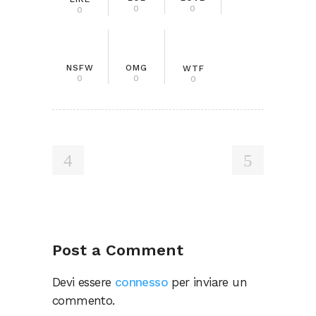
0
0
0
NSFW
OMG
WTF
0
0
0
Post a Comment
Devi essere
connesso
per inviare un
commento.