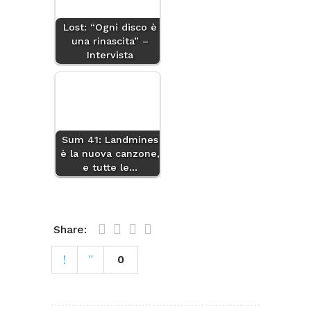
Lost: “Ogni disco è
una rinascita” –
Intervista
Sum 41: Landmines
è la nuova canzone,
e tutte le…
Share:
0