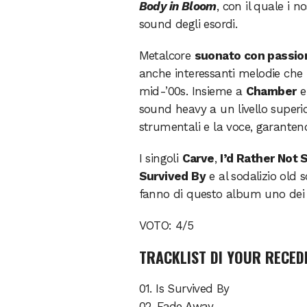
Body in Bloom
, con il quale i 
sound degli esordi.
Metalcore
suonato con passio
anche interessanti melodie che
mid-’00s. Insieme a
Chamber
sound heavy a un livello superi
strumentali e la voce, garanten
I singoli
Carve
,
I’d Rather Not 
Survived By
e al sodalizio old 
fanno di questo album uno dei p
VOTO: 4/5
TRACKLIST DI YOUR RECE
01. Is Survived By
02. Fade Away