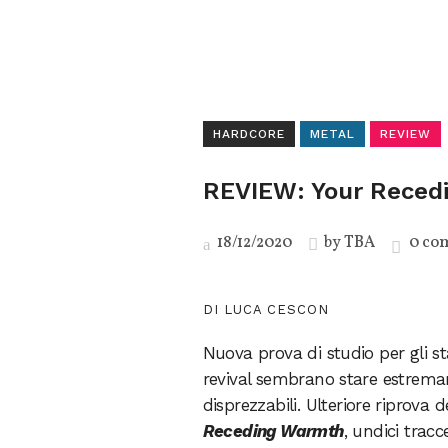
HARDCORE
METAL
REVIEW
REVIEW: Your Reced
18/12/2020
by
TBA
0 co
DI LUCA CESCON
Nuova prova di studio per gli s
revival sembrano stare estremame
disprezzabili. Ulteriore riprova 
Receding Warmth
, undici trac