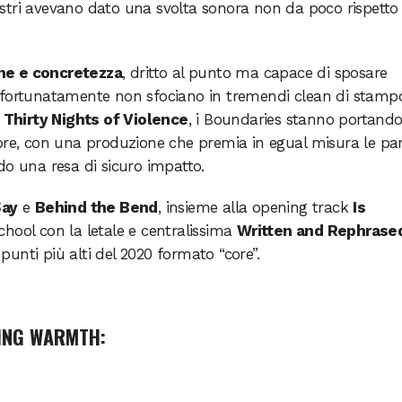
nostri avevano dato una svolta sonora non da poco rispetto 
ne e concretezza
, dritto al punto ma capace di sposare
 fortunatamente non sfociano in tremendi clean di stamp
e
Thirty Nights of Violence
, i Boundaries stanno portando 
ore, con una produzione che premia in egual misura le par
do una resa di sicuro impatto.
Say
e
Behind the Bend
, insieme alla opening track
Is
school con la letale e centralissima
Written and Rephrase
unti più alti del 2020 formato “core”.
DING WARMTH: