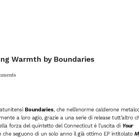
ing Warmth by Boundaries
mments
tatunitensi
Boundaries
, che nell’enorme calderone metalc
nte a loro agio, grazie a una serie di release tutt’altro c
della forza del quintetto del Connecticut è l’uscita di
Your
ce che seguono di un solo anno il già ottimo EP intitolato
M