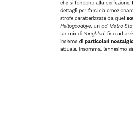
che si fondono alla perfezione.
dettagli per farci sia emozionare
strofe caratterizzate da quel
so
Hellogoodbye
, un po’
Metro Sta
un mix di
Yungblud
, fino ad arr
insieme di
particolari nostalgic
attuale. Insomma, l’ennesimo s