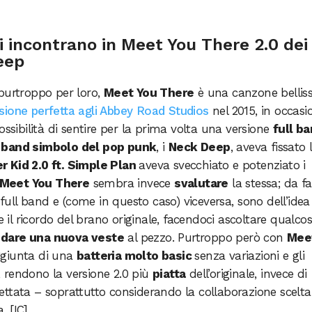
i incontrano in Meet You There 2.0 dei
eep
urtroppo per loro,
Meet You There
è una canzone bellis
sione perfetta agli Abbey Road Studios
nel 2015, in occasi
possibilità di sentire per la prima volta una versione
full b
e
band simbolo del pop punk
, i
Neck Deep
, aveva fissato 
r Kid 2.0 ft. Simple Plan
aveva svecchiato e potenziato i
Meet You There
sembra invece
svalutare
la stessa; da f
i full band e (come in questo caso) viceversa, sono dell’idea
il ricordo del brano originale, facendoci ascoltare qualcos
o
dare una nuova veste
al pezzo. Purtroppo però con
Mee
aggiunta di una
batteria molto basic
senza variazioni e gli
i, rendono la versione 2.0 più
piatta
dell’originale, invece di
ttata – soprattutto considerando la collaborazione scelta
. [IC]