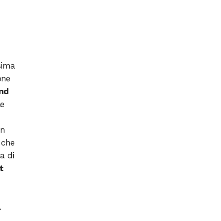
sima
one
and
le
an
 che
a di
t
.