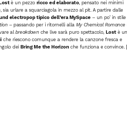
Lost
è un pezzo
ricco ed elaborato
, pensato nei minimi
, sia urlare a squarciagola in mezzo al pit. A partire dalle
und electropop tipico dell’era MySpace
– un po’ in stile
tion
– passando per i ritornelli alla
My Chemical Romance
ivare al
breakdown
che live sarà puro spettacolo,
Lost
è u
i
che riescono comunque a rendere la canzone fresca e
ingolo dei
Bring Me the Horizon
che funziona e convince. [