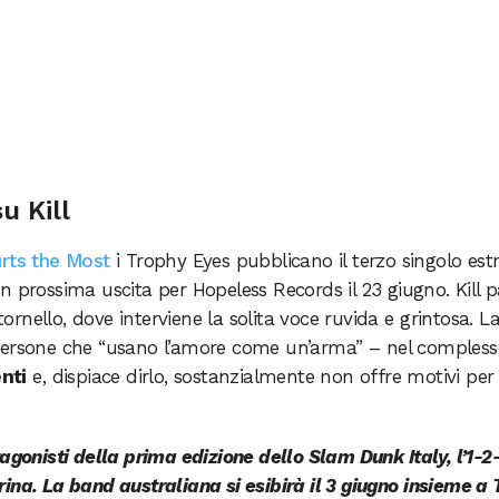
u Kill
rts the Most
i Trophy Eyes pubblicano il terzo singolo est
 in prossima uscita per Hopeless Records il 23 giugno. Kill p
itornello, dove interviene la solita voce ruvida e grintosa. L
persone che “usano l’amore come un’arma” – nel compless
nti
e, dispiace dirlo, sostanzialmente non offre motivi per
agonisti della prima edizione dello Slam Dunk Italy, l’1-2
ina. La band australiana si esibirà il 3 giugno insieme a 