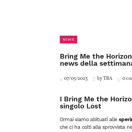
NEWS
Bring Me the Horizon
news della settiman
07/05/2023
by
TBA
0 c
I Bring Me the Horiz
singolo Lost
Ormai siamo abituati alle
speri
che ci ha colti alla sprovvista 