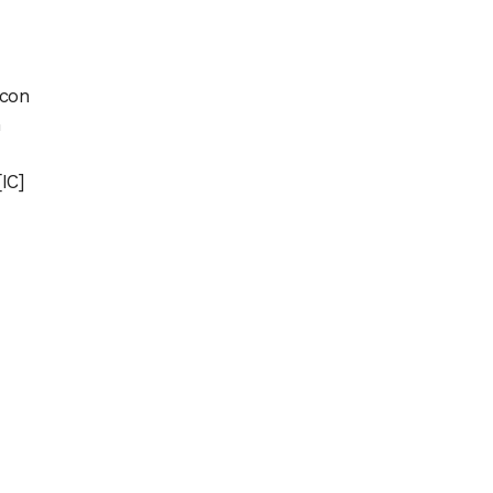
con
n
IC]