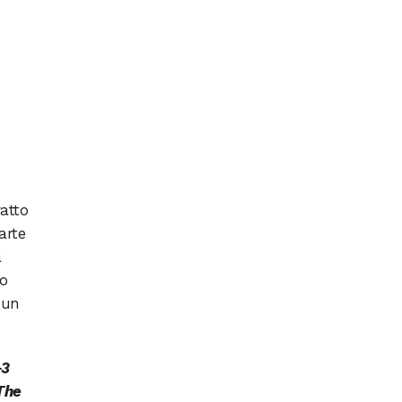
ratto
arte
a
o
 un
-3
The