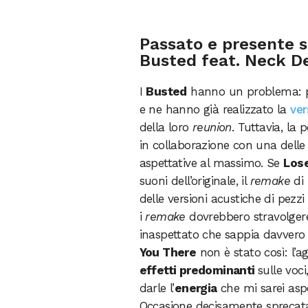
Passato e presente s
Busted feat. Neck D
I
Busted
hanno un problema: p
e ne hanno già realizzato la
ver
della loro
reunion
. Tuttavia, la 
in collaborazione con una dell
aspettative al massimo. Se
Lose
suoni dell’originale, il
remake
di
delle versioni acustiche di pezz
i
remake
dovrebbero stravolgere 
inaspettato che sappia davver
You There
non è stato così: l’
effetti predominanti
sulle voc
darle l’
energia
che mi sarei aspe
Occasione decisamente sprecata