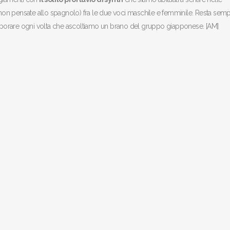
 (non pensate allo spagnolo) fra le due voci maschile e femminile. Resta sem
aporare ogni volta che ascoltiamo un brano del gruppo giapponese. [AM]