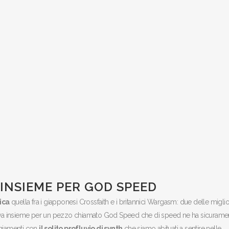
INSIEME PER GOD SPEED
ica
quella fra i giapponesi Crossfaith e i britannici Wargasm: due delle miglio
ativa insieme per un pezzo chiamato God Speed che di speed ne ha sicurame
angiamenti con
il solito profluvio di synth
che siamo abituati a sentire nelle