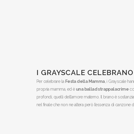
I GRAYSCALE CELEBRANO
Per celebrare la
Festa della Mamma
, i Grayscale ha
propria mamma, ed è
una ballad strappalacrime
con
profondi, quelli dell’amore materno. Il brano è sostanz
nel finale che non ne altera però l’essenza di canzone de