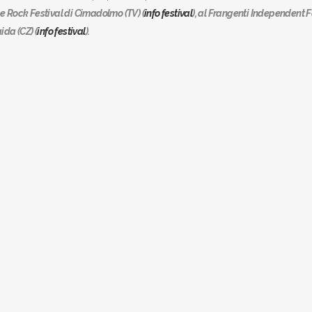
e Rock Festival di Cimadolmo (TV) (
info festival
), al Frangenti Independent F
aida (CZ) (
info festival
).