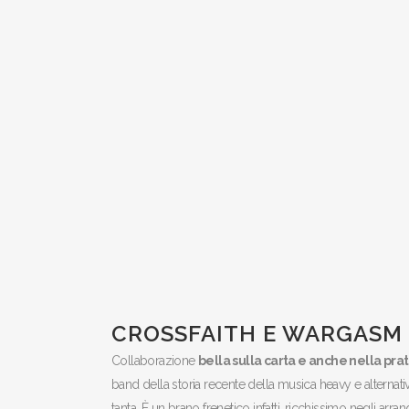
CROSSFAITH E WARGASM 
Collaborazione
bella sulla carta e anche nella prat
band della storia recente della musica heavy e altern
tanta. È un brano frenetico infatti, ricchissimo negli arr