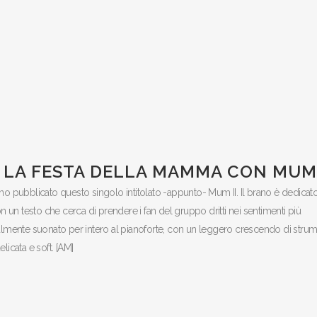
 LA FESTA DELLA MAMMA CON MUM 
nno pubblicato questo singolo intitolato -appunto- Mum II. Il brano è dedicato
 un testo che cerca di prendere i fan del gruppo dritti nei sentimenti più
ialmente suonato per intero al pianoforte, con un leggero crescendo di strum
licata e soft. [AM]