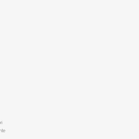
ri
nte