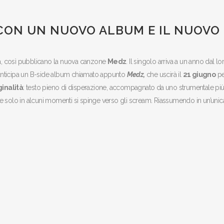
 CON UN NUOVO ALBUM E IL NUOVO
a, così pubblicano la nuova canzone
Medz
. Il singolo arriva a un anno dal lo
 anticipa un B-side album chiamato appunto
Medz,
che uscirà il
21 giugno
pe
ginalità
: testo pieno di disperazione, accompagnato da uno strumentale pi
 che solo in alcuni momenti si spinge verso gli scream. Riassumendo in un’unic