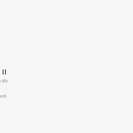
II
 alla
enti