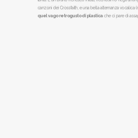
canzoni dei Crossfaith, e una bella alternanza vocalica
quel vago retrogusto di plastica
che ci pare di ass