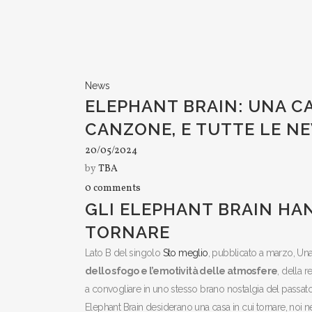
News
ELEPHANT BRAIN: UNA CA
CANZONE, E TUTTE LE N
20/05/2024
by
TBA
0 comments
GLI ELEPHANT BRAIN HA
TORNARE
Lato B del singolo
Sto meglio
, pubblicato a marzo, Una
dello sfogo e l’emotività delle atmosfere
, della 
a convogliare in uno stesso brano nostalgia del passato e
Elephant Brain desiderano una casa in cui tornare, noi 