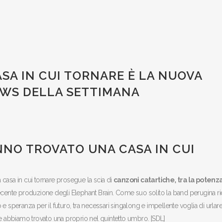
SA IN CUI TORNARE È LA NUOVA
EWS DELLA SETTIMANA
NNO TROVATO UNA CASA IN CUI
 casa in cui tornare prosegue la scia di
canzoni catartiche, tra la potenz
recente produzione degli Elephant Brain. Come suo solito la band perugina r
 speranza per il futuro, tra necessari singalong e impellente voglia di urlare
ne abbiamo trovato una proprio nel quintetto umbro. [SDL]