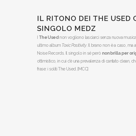
IL RITONO DEI THE USED
SINGOLO MEDZ
I
The Used
non vogliono lasciarci senza nuova music
ultimo album
Toxic Positivity
. Il brano non è a caso, ma
Noise Records. Il singolo in sé però
non brilla per ori
ottimistico, in cui c’è una prevalenza di cantato clean,
frase: i soliti The Used. [MCC]