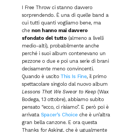
I Free Throw ci stanno davvero
sorprendendo. È una di quelle band a
cui tutti quanti vogliamo bene, ma
che
non hanno mai davvero
sfondato del tutto
(almeno a livelli
medio-alti), probabilmente anche
perché i suoi album contenevano un
pezzone o due e poi una serie di brani
decisamente meno convincenti.
Quando è uscito
This Is Fine
, il primo
spettacolare singolo dal nuovo album
Lessons That We Swear to Keep
(Wax
Bodega, 13 ottobre), abbiamo subito
pensato “ecco, ci risiamo”. E però poi è
arrivata
Spacer’s Choice
che è un’altra
gran bella canzone. E ora questa
Thanks for Asking, che è ugualmente