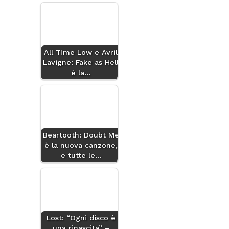
All Time Low e Avril
Lavigne: Fake as Hell
è la…
Beartooth: Doubt Me
è la nuova canzone,
e tutte le…
Lost: “Ogni disco è
una rinascita” –