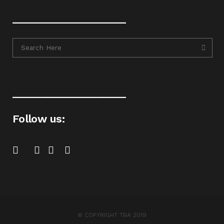
____________________
____________________
Follow us:
© COPYRIGHT TBA 2019