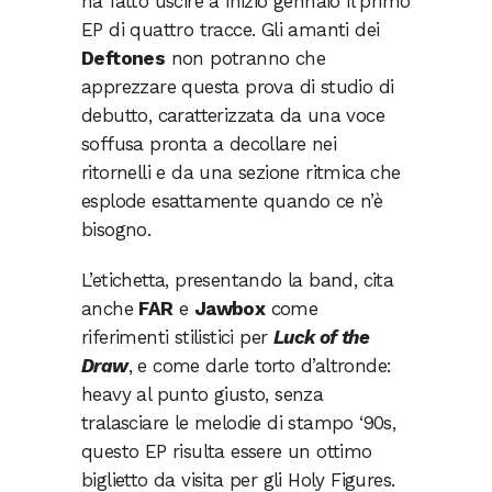
ha fatto uscire a inizio gennaio il primo
EP di quattro tracce. Gli amanti dei
Deftones
non potranno che
apprezzare questa prova di studio di
debutto, caratterizzata da una voce
soffusa pronta a decollare nei
ritornelli e da una sezione ritmica che
esplode esattamente quando ce n’è
bisogno.
L’etichetta, presentando la band, cita
anche
FAR
e
Jawbox
come
riferimenti stilistici per
Luck of the
Draw
, e come darle torto d’altronde:
heavy al punto giusto, senza
tralasciare le melodie di stampo ‘90s,
questo EP risulta essere un ottimo
biglietto da visita per gli Holy Figures.