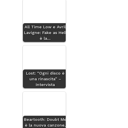
All Time Low e Avril
Lavigne: Fake as Hell
è la…
Lost: “Ogni disco è
una rinascita” –
Intervista
Beartooth: Doubt Me
è la nuova canzone,