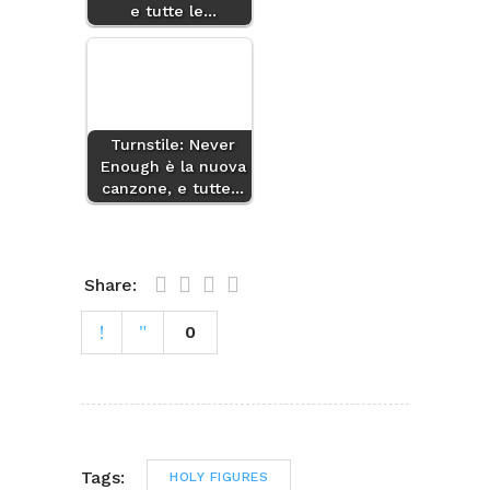
e tutte le…
Turnstile: Never
Enough è la nuova
canzone, e tutte…
Share:
0
Tags:
HOLY FIGURES