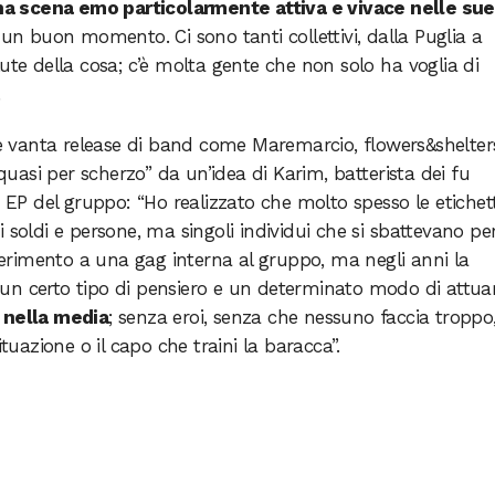
na s
cena emo particolarmente
attiva e vivace
nelle sue
un buon momento. Ci sono tanti collettivi, dalla Puglia a
ute della cosa; c’è molta gente che non solo ha voglia di
.
e vanta release di band come Maremarcio, flowers&shelter
asi per scherzo” da un’idea di Karim, batterista dei fu
o EP del gruppo: “Ho realizzato che molto spesso le etichet
 soldi e persone, ma singoli individui che si sbattevano pe
iferimento a una gag interna al gruppo, ma negli anni la
e un certo tipo di pensiero e un determinato modo di attuar
a nella media
; senza eroi, senza che nessuno faccia troppo
ituazione o il capo che traini la baracca”.