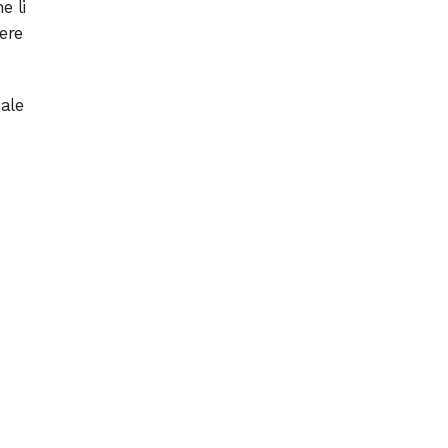
e li
ere
uale