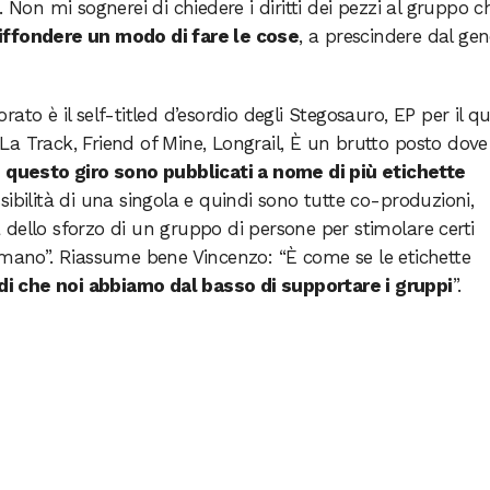
 Non mi sognerei di chiedere i diritti dei pezzi al gruppo ch
iffondere un modo di fare le cose
, a prescindere dal gen
ato è il self-titled d’esordio degli Stegosauro, EP per il q
a Track, Friend of Mine, Longrail, È un brutto posto dove
i questo giro sono pubblicati a nome di più etichette
ibilità di una singola e quindi sono tutte co-produzioni,
ea dello sforzo di un gruppo di persone per stimolare certi
 mano”. Riassume bene Vincenzo: “È come se le etichette
i che noi abbiamo dal basso di supportare i gruppi
”.