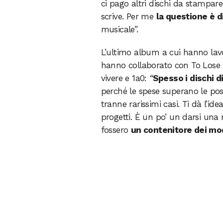
ci pago altri dischi da stampare.
scrive. Per me
la questione è d
musicale”.
L’ultimo album a cui hanno lavor
hanno collaborato con To Lose L
vivere e 1a0:
“
Spesso i dischi d
perché le spese superano le poss
tranne rarissimi casi. Ti dà l’id
progetti. È un po’ un darsi una
fossero
un contenitore dei mod