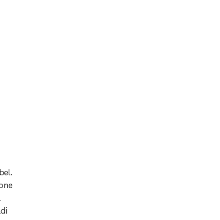
bel.
ione
di