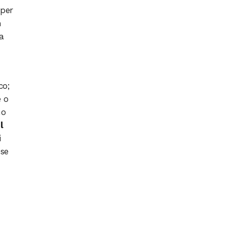
 per
n
a
co;
e o
no
il
i
ose