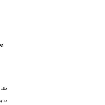
 e
alle
nque