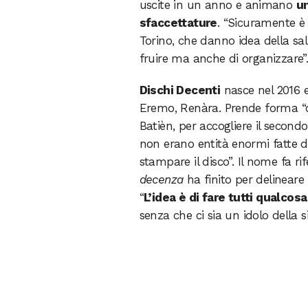
uscite in un anno e animano
u
sfaccettature
. “Sicuramente è 
Torino, che danno idea della sal
fruire ma anche di organizzare”
Dischi Decenti
nasce nel 2016 
Eremo, Renàra. Prende forma “qu
Batièn, per accogliere il second
non erano entità enormi fatte di
stampare il disco”. Il nome fa r
decenza
ha finito per delinear
“
L’idea è di fare tutti qualcos
senza che ci sia un idolo della s