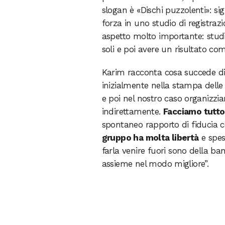
slogan è «Dischi puzzolenti»: si
forza in uno studio di registraz
aspetto molto importante: studi
soli e poi avere un risultato co
Karim racconta cosa succede diet
inizialmente nella stampa delle c
e poi nel nostro caso organizzi
indirettamente.
Facciamo tutt
spontaneo rapporto di fiducia co
gruppo ha molta libertà
e spes
farla venire fuori sono della ban
assieme nel modo migliore”.