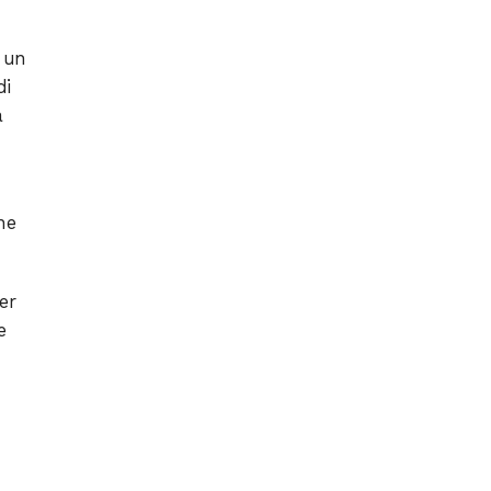
: un
di
a
ne
er
e