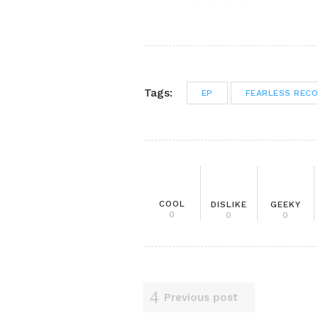
Tags:
EP
FEARLESS REC
COOL
DISLIKE
GEEKY
0
0
0
Previous post