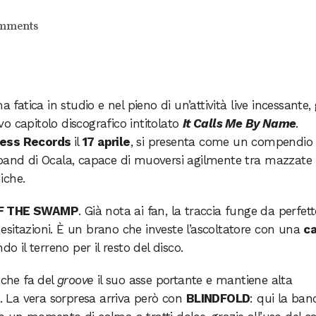
mments
 fatica in studio e nel pieno di un’attività live incessante, 
 capitolo discografico intitolato
It Calls Me By Name
.
less Records
il
17 aprile
, si presenta come un compendio
 band di Ocala, capace di muoversi agilmente tra mazzate
iche.
F THE SWAMP
. Già nota ai fan, la traccia funge da perfet
i esitazioni. È un brano che investe l’ascoltatore con una
ca
 il terreno per il resto del disco.
 che fa del
groove
il suo asse portante e mantiene alta
a. La vera sorpresa arriva però con
BLINDFOLD
: qui la ban