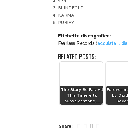
4×4
BLINDFOLD
KARMA
PURIFY
Etichetta discografica:
Fearless Records (
acquista il di
RELATED POSTS:
The Story So Far: All
Forevermo
This Time è la
by Gard
nuova canzone,…
Rece
Share: