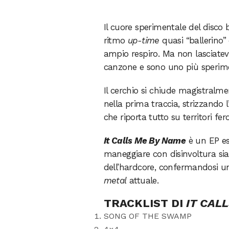
Il cuore sperimentale del disco 
ritmo
up-time
quasi “ballerino”
ampio respiro. Ma non lasciatev
canzone e sono uno più sperimen
Il cerchio si chiude magistralm
nella prima traccia, strizzando 
che riporta tutto su territori fe
It Calls Me By Name
è un EP es
maneggiare con disinvoltura sia 
dell’hardcore, confermandosi u
metal
attuale.
TRACKLIST DI
IT CAL
SONG OF THE SWAMP