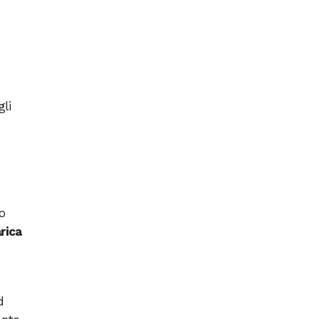
gli
to
rica
d