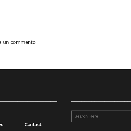
re un commento.
__________________
__________________
ws
Contact