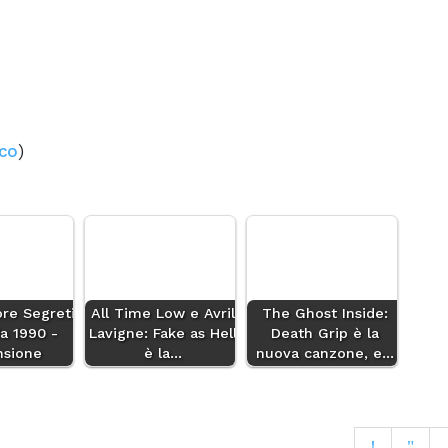
sco
)
re Segreti
All Time Low e Avril
The Ghost Inside:
a 1990 -
Lavigne: Fake as Hell
Death Grip è la
nsione
è la…
nuova canzone, e…