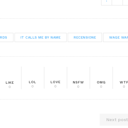
ORDS
IT CALLS ME BY NAME
RECENSIONE
WAGE WA
LOL
LOVE
NSFW
OMG
WT
LIKE
0
0
0
0
0
0
Next post