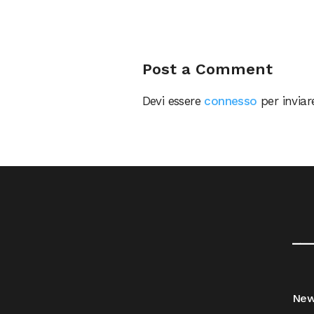
Post a Comment
Devi essere
connesso
per invia
__
Ne