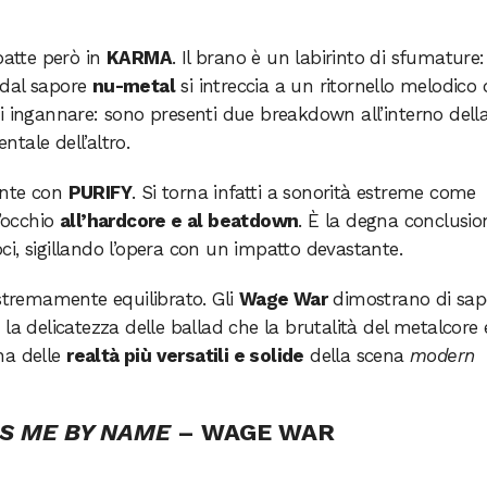
batte però in
KARMA
. Il brano è un labirinto di sfumature
 dal sapore
nu-metal
si intreccia a un ritornello melodico 
i ingannare: sono presenti due breakdown all’interno dell
tale dell’altro.
ente con
PURIFY
. Si torna infatti a sonorità estreme come
l’occhio
all’hardcore e al beatdown
. È la degna conclusio
roci, sigillando l’opera con un impatto devastante.
tremamente equilibrato. Gli
Wage War
dimostrano di sap
la delicatezza delle ballad che la brutalità del metalcore 
na delle
realtà più versatili e solide
della scena
modern
LS ME BY NAME
– WAGE WAR