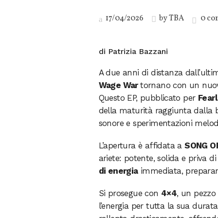
17/04/2026
by
TBA
0 co
di Patrizia Bazzani
A due anni di distanza dall’ultima
Wage War
tornano con un nuovo
Questo EP, pubblicato per
Fear
della maturità raggiunta dalla
sonore e sperimentazioni melod
L’apertura è affidata a
SONG O
ariete: potente, solida e priva d
di energia
immediata, preparando
Si prosegue con
4×4
, un pezzo
l’energia per tutta la sua durat