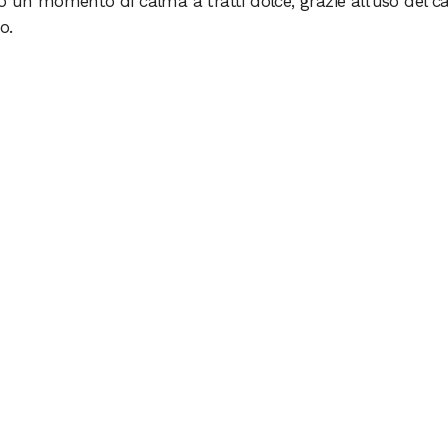
o un momento di calma a tratti dolce, grazie all’uso del c
o.