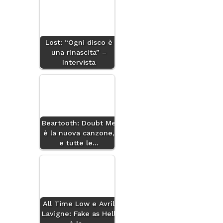
Lost: “Ogni disco è
una rinascita” –
Intervista
Beartooth: Doubt Me
è la nuova canzone,
e tutte le…
All Time Low e Avril
Lavigne: Fake as Hell