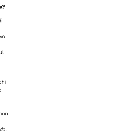
a?
i
evo
ul
chi
o
 non
ido
.