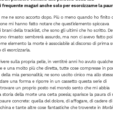
di frequente magari anche solo per esorcizzarne la paur
e me ne sono accorto dopo. Più o meno quando ho finito d
ersone mi hanno fatto notare che quest’elemento spiccava
 brani della tracklist, che sono gli ultimi che ho scritto. D
no rimasto: sembrerà assurdo, ma non ci avevo fatto poi
me elemento la morte è associabile al discorso di prima s
di esorcizzarla.
vivere sulla propria pelle, in ventitré anni ho avuto qualche
te e una molto più che diretta, tutte cose compresse in po
 della mia personalità; ne sono uscito cinico ma allo stess
 dare una forma e riporre in un cassetto questa serie di
e trovare un proprio posto nel mondo sento che mi abbia
a storia della morte una certa poesia; sparisce la paura di
paure concrete: quella del dolore, di affogare, di cadere di
acchina e tante altre cose fantastiche che troverete in
Morb