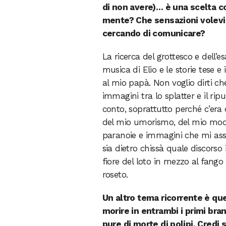
di non avere)… è una scelta c
mente? Che sensazioni volevi
cercando di comunicare?
La ricerca del grottesco e dell’
musica di Elio e le storie tese 
al mio papà. Non voglio dirti ch
immagini tra lo splatter e il r
conto, soprattutto perché c’era
del mio umorismo, del mio modo 
paranoie e immagini che mi assa
sia dietro chissà quale discors
fiore del loto in mezzo al fang
roseto.
Un altro tema ricorrente è qu
morire in entrambi i primi bra
pure di morte di polipi. Credi