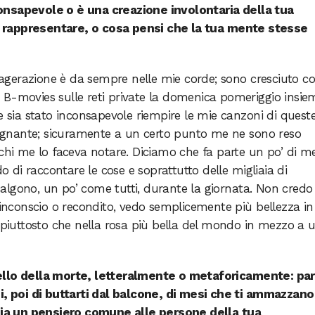
onsapevole o è una creazione involontaria della tua
 rappresentare, o cosa pensi che la tua mente stesse
esagerazione è da sempre nelle mie corde; sono cresciuto co
e i B-movies sulle reti private la domenica pomeriggio insie
e sia stato inconsapevole riempire le mie canzoni di quest
ipugnante; sicuramente a un certo punto me ne sono reso
 chi me lo faceva notare. Diciamo che fa parte un po’ di me
di raccontare le cose e soprattutto delle migliaia di
lgono, un po’ come tutti, durante la giornata. Non credo 
o inconscio o recondito, vedo semplicemente più bellezza i
o piuttosto che nella rosa più bella del mondo in mezzo a 
ello della morte, letteralmente o metaforicamente: parl
ni, poi di buttarti dal balcone, di mesi che ti ammazzano
 sia un pensiero comune alle persone della tua