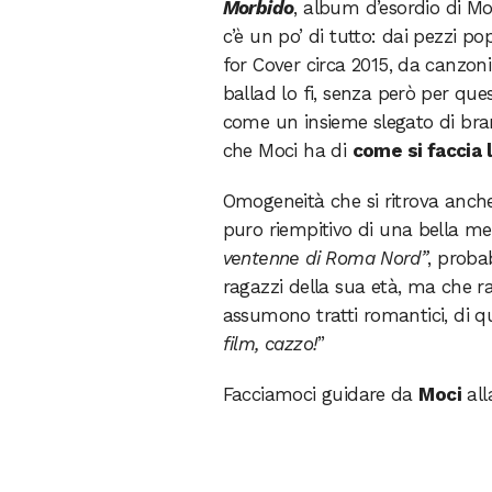
Morbido
, album d’esordio di Moc
c’è un po’ di tutto: dai pezzi p
for Cover circa 2015, da canzon
ballad lo fi, senza però per qu
come un insieme slegato di brani
che Moci ha di
come si faccia 
Omogeneità che si ritrova anche n
puro riempitivo di una bella me
ventenne di Roma Nord”
, proba
ragazzi della sua età, ma che r
assumono tratti romantici, di q
film, cazzo!
”
Facciamoci guidare da
Moci
all