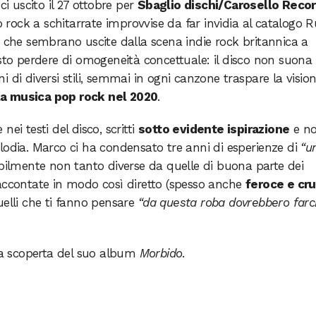
i uscito il 27 ottobre per
Sbaglio dischi/Carosello Reco
op rock a schitarrate improvvise da far invidia al catalogo 
i che sembrano uscite dalla scena indie rock britannica a
esto perdere di omogeneità concettuale: il disco non suona
 di diversi stili, semmai in ogni canzone traspare la visio
la musica pop rock nel 2020
.
ei testi del disco, scritti
sotto evidente ispirazione
e n
lodia. Marco ci ha condensato tre anni di esperienze di
“u
bilmente non tanto diverse da quelle di buona parte dei
accontate in modo così diretto (spesso anche
feroce e cr
uelli che ti fanno pensare
“da questa roba dovrebbero farc
a scoperta del suo album
Morbido
.