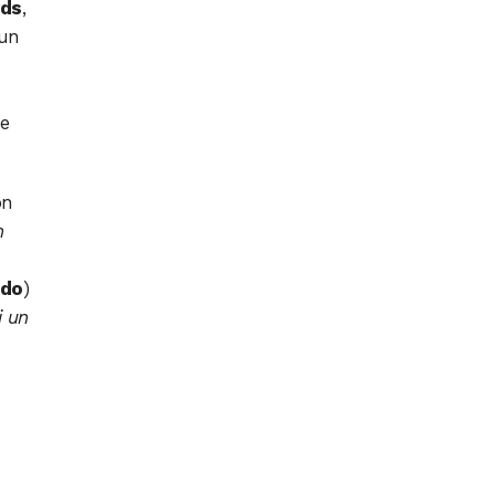
rds
,
Run
ne
on
n
udo
)
i un