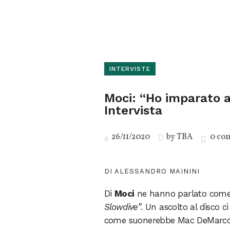
INTERVISTE
Moci: “Ho imparato a 
Intervista
26/11/2020
by
TBA
0 co
DI ALESSANDRO MAININI
Di
Moci
ne hanno parlato come
Slowdive”
. Un ascolto al disco 
come suonerebbe Mac DeMarco se