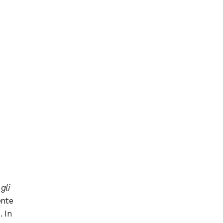
gli
ente
 In