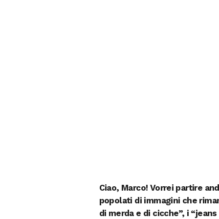
Ciao, Marco! Vorrei partire and
popolati di immagini che rima
di merda e di cicche”, i “jeans