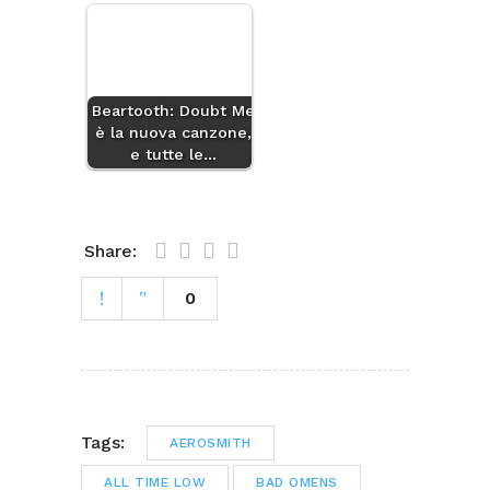
Beartooth: Doubt Me
è la nuova canzone,
e tutte le…
Share:
0
Tags:
AEROSMITH
ALL TIME LOW
BAD OMENS