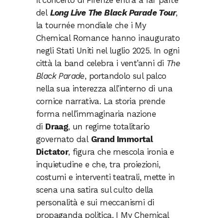
Il concerto di Firenze entra a far parte
del
Long Live The Black Parade Tour
,
la tournée mondiale che i My
Chemical Romance hanno inaugurato
negli Stati Uniti nel luglio 2025. In ogni
città la band celebra i vent’anni di
The
Black Parade
, portandolo sul palco
nella sua interezza all’interno di una
cornice narrativa. La storia prende
forma nell’immaginaria nazione
di
Draag
, un regime totalitario
governato dal
Grand Immortal
Dictator
, figura che mescola ironia e
inquietudine e che, tra proiezioni,
costumi e interventi teatrali, mette in
scena una satira sul culto della
personalità e sui meccanismi di
propaganda politica. I My Chemical