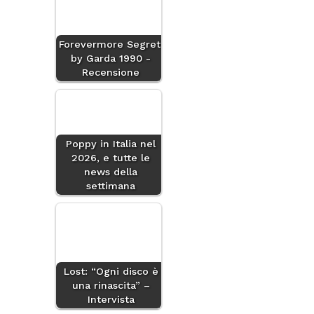
Forevermore Segreti
by Garda 1990 -
Recensione
Poppy in Italia nel
2026, e tutte le
news della
settimana
Lost: “Ogni disco è
una rinascita” –
Intervista