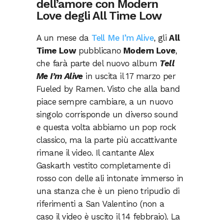
dell’amore con Modern
Love degli All Time Low
A un mese da
Tell Me I’m Alive
, gli
All
Time Low
pubblicano
Modern Love
,
che farà parte del nuovo album
Tell
Me I’m Alive
in uscita il 17 marzo per
Fueled by Ramen. Visto che alla band
piace sempre cambiare, a un nuovo
singolo corrisponde un diverso sound
e questa volta abbiamo un pop rock
classico, ma la parte più accattivante
rimane il video. Il cantante Alex
Gaskarth vestito completamente di
rosso con delle ali intonate immerso in
una stanza che è un pieno tripudio di
riferimenti a San Valentino (non a
caso il video è uscito il 14 febbraio). La