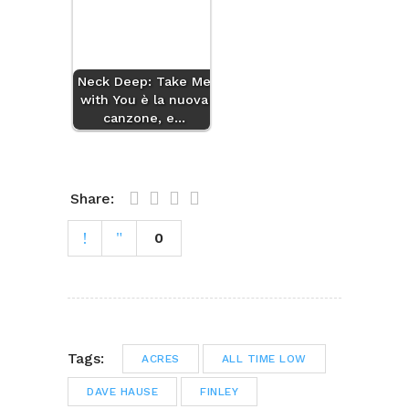
Neck Deep: Take Me
with You è la nuova
canzone, e…
Share:
0
Tags:
ACRES
ALL TIME LOW
DAVE HAUSE
FINLEY