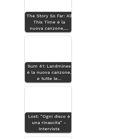
The Story So Far: All
This Time è la
nuova canzone,…
Sum 41: Landmines
è la nuova canzone,
e tutte le…
Lost: “Ogni disco è
una rinascita” –
Intervista