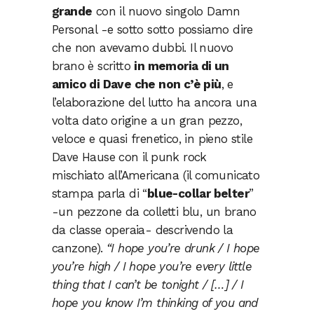
grande
con il nuovo singolo Damn
Personal -e sotto sotto possiamo dire
che non avevamo dubbi. Il nuovo
brano è scritto
in memoria di un
amico di Dave che non c’è più
, e
l’elaborazione del lutto ha ancora una
volta dato origine a un gran pezzo,
veloce e quasi frenetico, in pieno stile
Dave Hause con il punk rock
mischiato all’Americana (il comunicato
stampa parla di “
blue-collar belter
”
-un pezzone da colletti blu, un brano
da classe operaia- descrivendo la
canzone).
“I hope you’re drunk / I hope
you’re high / I hope you’re every little
thing that I can’t be tonight / […] / I
hope you know I’m thinking of you and