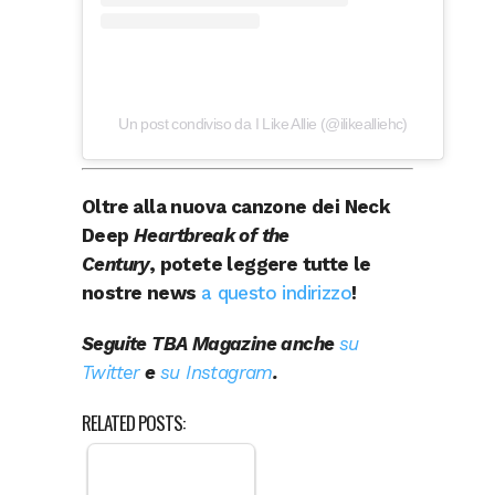
Un post condiviso da I Like Allie (@ilikealliehc)
Oltre alla nuova canzone dei Neck
Deep
Heartbreak of the
Century
, potete leggere tutte le
nostre news
a questo indirizzo
!
Seguite TBA Magazine anche
su
Twitter
e
su Instagram
.
RELATED POSTS: