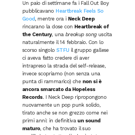
Un paio di settimane fa i Fall Out Boy
pubblicavano
Heartbreak Feels So
Good
, mentre ora i
Neck Deep
rincarano la dose con
Heartbreak of
the Century
, una
breakup song
uscita
naturalmente il 14 febbraio. Con lo
scorso singolo
STFU
il gruppo gallese
ci aveva fatto credere di aver
intrapreso la strada del self-release,
invece scopriamo (non senza una
punta di rammarico) che
non si è
ancora smarcato da Hopeless
Records
. I Neck Deep ripropongono
nuovamente un pop punk solido,
tirato anche se non grezzo come nei
primi anni: in definitiva
un sound
maturo
, che ha trovato il suo