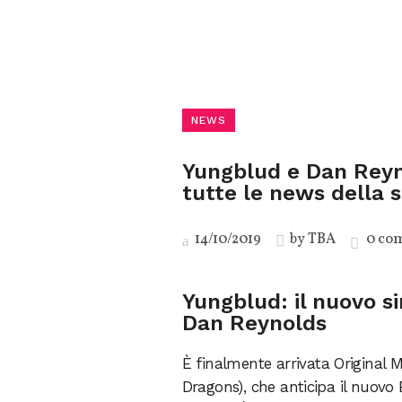
NEWS
Yungblud e Dan Reyno
tutte le news della 
14/10/2019
by
TBA
0 co
Yungblud: il nuovo si
Dan Reynolds
È finalmente arrivata Original
Dragons), che anticipa il nuovo E