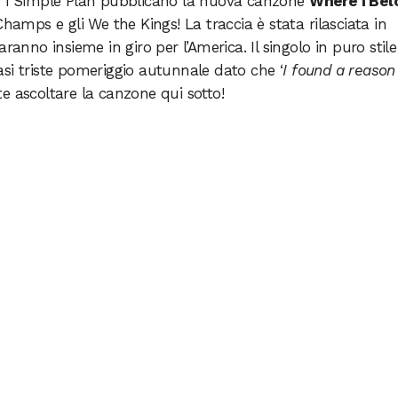
o i Simple Plan pubblicano la nuova canzone
Where I Bel
Champs e gli We the Kings! La traccia è stata rilasciata in
ranno insieme in giro per l’America. Il singolo in puro stile
si triste pomeriggio autunnale dato che ‘
I found a reason
te ascoltare la canzone qui sotto!