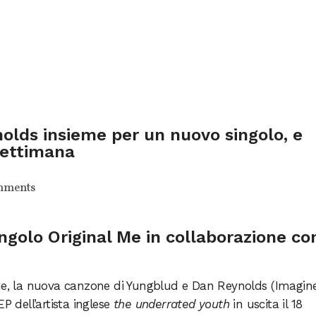
lds insieme per un nuovo singolo, e
settimana
mments
ngolo Original Me in collaborazione co
 Me, la nuova canzone di Yungblud e Dan Reynolds (Imagin
P dell’artista inglese
the underrated youth
in uscita il 18