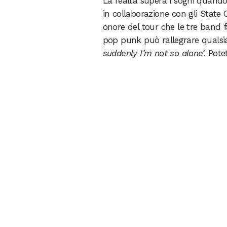
La realtà supera i sogni quand
in collaborazione con gli State 
onore del tour che le tre band fa
pop punk può rallegrare qualsia
suddenly I’m not so alone’.
Pote