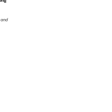
ong
 and