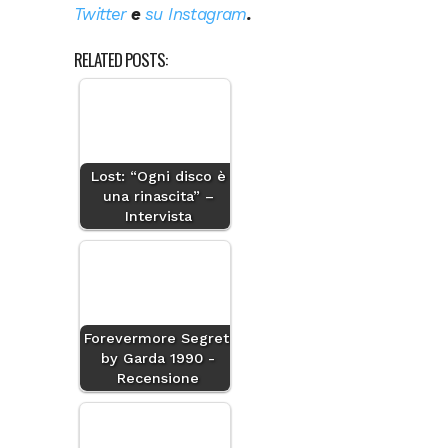
Twitter
e
su Instagram
.
RELATED POSTS:
Lost: “Ogni disco è
una rinascita” –
Intervista
Forevermore Segreti
by Garda 1990 -
Recensione