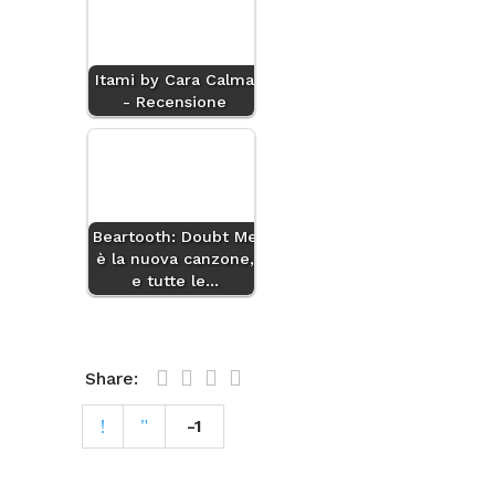
Itami by Cara Calma
- Recensione
Beartooth: Doubt Me
è la nuova canzone,
e tutte le…
Share:
-1