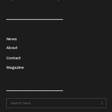
____________________
News
About
Contact
Magazine
____________________