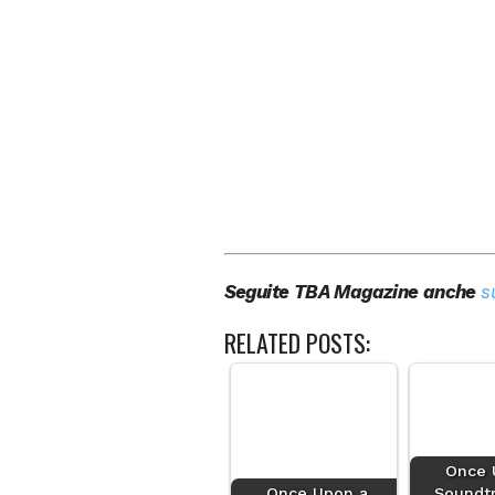
Seguite TBA Magazine anche
s
RELATED POSTS:
Once 
Once Upon a
Soundtr