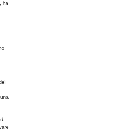
, ha
mo
dei
 una
d.
ivare