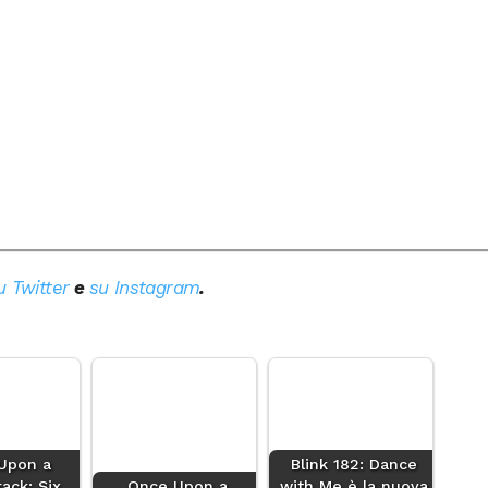
u Twitter
e
su Instagram
.
Upon a
Blink 182: Dance
ack: Six
Once Upon a
with Me è la nuova