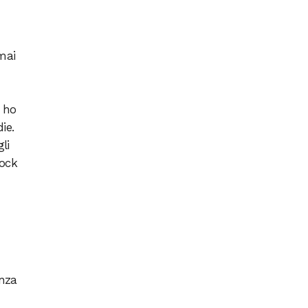
mai
, ho
ie.
li
rock
enza