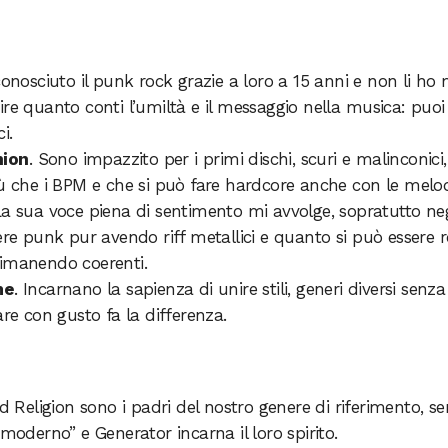
conosciuto il punk rock grazie a loro a 15 anni e non li ho 
re quanto conti l’umiltà e il messaggio nella musica: puoi
i.
nion
. Sono impazzito per i primi dischi, scuri e malinconici
iù che i BPM e che si può fare hardcore anche con le melod
La sua voce piena di sentimento mi avvolge, sopratutto neg
ere punk pur avendo riff metallici e quanto si può essere 
rimanendo coerenti.
me
. Incarnano la sapienza di unire stili, generi diversi senza
are con gusto fa la differenza.
ad Religion sono i padri del nostro genere di riferimento, s
“moderno” e Generator incarna il loro spirito.