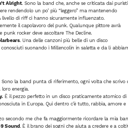
’t Alright
. Sono la band che, anche se criticata dai puristi
enere rendendolo un po’ più “leggero” ma mantenendo
 livello di riff ci hanno sicuramente influenzato.
cemente il capolavoro del punk. Qualunque pittore avrà
e punk rocker deve ascoltare The Decline.
olarbears
. Una delle canzoni più belle di un disco
 conosciuti suonando i Millencolin in saletta e da lì abbia
. Sono la band punta di riferimento, ogni volta che scrivo 
 loro energia.
y.
È il pezzo perfetto in un disco praticamente atomico di
sciuta in Europa. Qui dentro c’è tutto, rabbia, amore e
ezzo secondo me che fa maggiormente ricordare la mia ban
59 Sound
. È il brano dei sogni che aiuta a credere e a colt