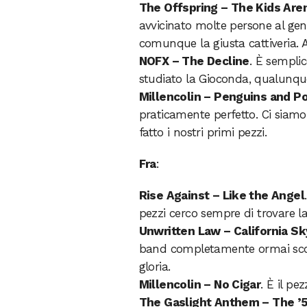
The Offspring – The Kids Aren
avvicinato molte persone al g
comunque la giusta cattiveria. A
NOFX – The Decline
. È sempli
studiato la Gioconda, qualunqu
Millencolin – Penguins and P
praticamente perfetto. Ci siamo
fatto i nostri primi pezzi.
Fra
:
Rise Against – Like the Angel
pezzi cerco sempre di trovare la
Unwritten Law – California Sk
band completamente ormai scono
gloria.
Millencolin – No Cigar
. È il p
The Gaslight Anthem – The ’