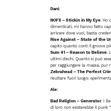
Dani
:
NOFX – Stickin in My Eye
. Ho 
dimenticati, mi hanno fatto capi
arrivare dove vuoi, basta crederc
Rise Against – State of the U
capito quanto conti il groove p
Sum 41 – Reason to Believe
. 
ultimi dischi. Quanto si può ess
per raggiungere la massa, pur 
Zebrahead – The Perfect Cri
risultare fuori luogo: speriment
Ale
:
Bad Religion – Generator
. I B
di loro non esisterebbe il punk 