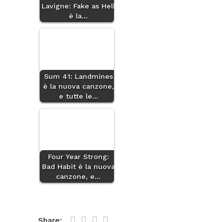
Lavigne: Fake as Hell
è la…
Sum 41: Landmines
è la nuova canzone,
e tutte le…
Four Year Strong:
Bad Habit è la nuova
canzone, e…
Share: