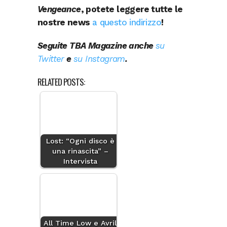
Vengeance
, potete leggere tutte le
nostre news
a questo indirizzo
!
Seguite TBA Magazine anche
su
Twitter
e
su Instagram
.
RELATED POSTS:
Lost: “Ogni disco è
una rinascita” –
Intervista
All Time Low e Avril