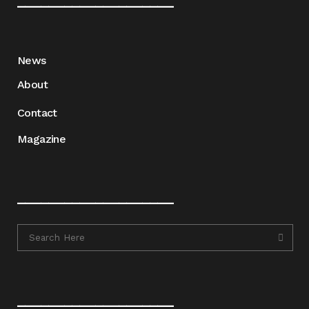
News
About
Contact
Magazine
____________________
____________________