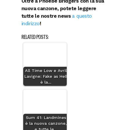
Oltre a Phoebe Bridgers con la sua
nuova canzone, potete leggere
tutte le nostre news
a questo
indirizzo
!
RELATED POSTS:
All Time Low e Avril
Lavigne: Fake as Hell
è la…
Sum 41: Landmines
è la nuova canzone,
e tutte le…