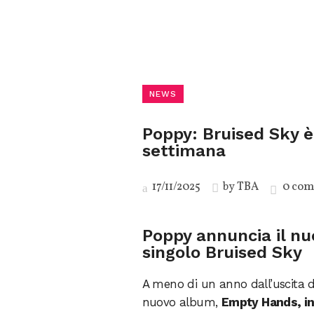
NEWS
Poppy: Bruised Sky è
settimana
17/11/2025
by
TBA
0 com
Poppy annuncia il n
singolo Bruised Sky
A meno di un anno dall’uscita 
nuovo album,
Empty Hands, in