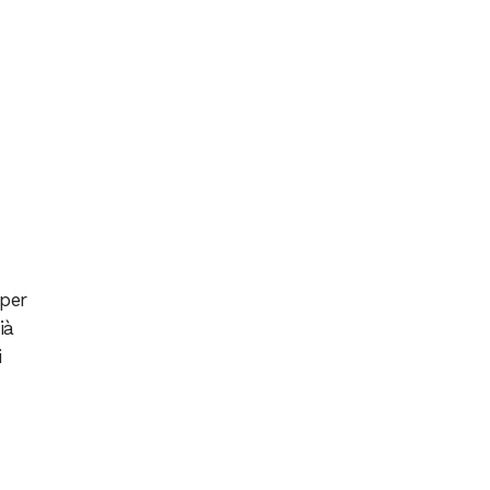
 per
ià
i