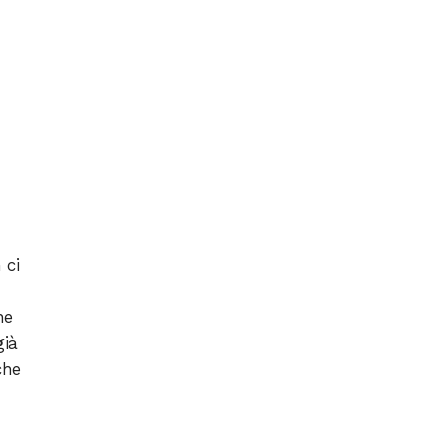
 ci
ne
già
che