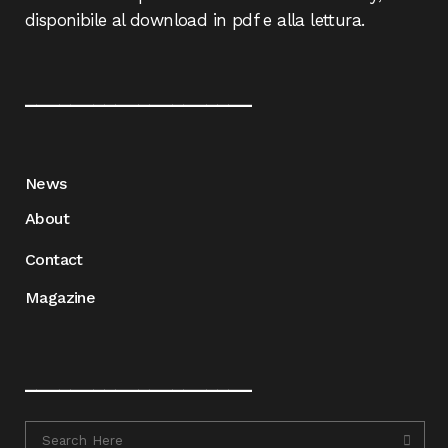
disponibile al download in pdf e alla lettura.
____________________
News
About
Contact
Magazine
____________________