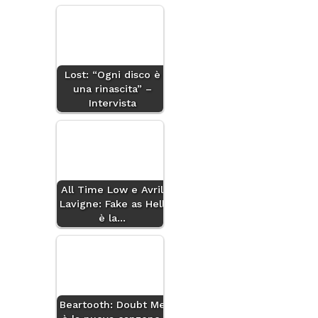
Lost: “Ogni disco è
una rinascita” –
Intervista
All Time Low e Avril
Lavigne: Fake as Hell
è la…
Beartooth: Doubt Me