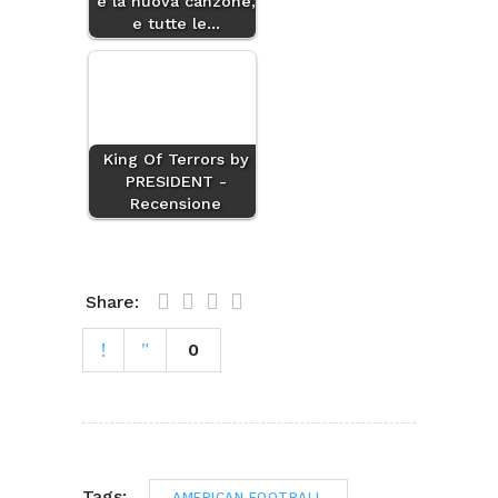
è la nuova canzone,
e tutte le…
King Of Terrors by
PRESIDENT -
Recensione
Share:
0
Tags:
AMERICAN FOOTBALL