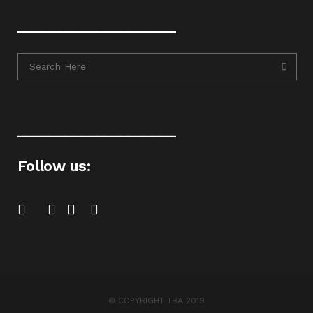
____________________
____________________
Follow us:
© COPYRIGHT TBA 2019