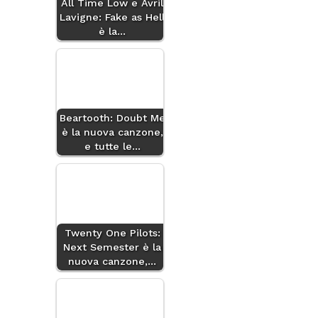
All Time Low e Avril
Lavigne: Fake as Hell
è la…
Beartooth: Doubt Me
è la nuova canzone,
e tutte le…
Twenty One Pilots:
Next Semester è la
nuova canzone,…