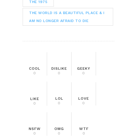
THE 1975
THE WORLD IS A BEAUTIFUL PLACE & I
AM NO LONGER AFRAID TO DIE
COOL
DISLIKE
GEEKY
0
0
0
LOL
LOVE
LIKE
0
0
0
NSFW
OMG
WTF
0
0
0