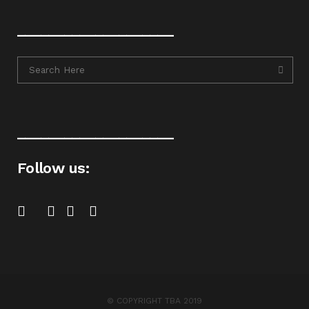
____________________
____________________
Follow us:
© COPYRIGHT TBA 2019