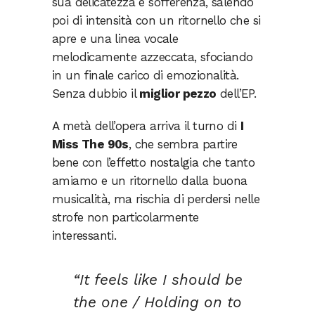
sua delicatezza e sofferenza, salendo
poi di intensità con un ritornello che si
apre e una linea vocale
melodicamente azzeccata, sfociando
in un finale carico di emozionalità.
Senza dubbio il
miglior pezzo
dell’EP.
A metà dell’opera arriva il turno di
I
Miss The 90s
, che sembra partire
bene con l’effetto nostalgia che tanto
amiamo e un ritornello dalla buona
musicalità, ma rischia di perdersi nelle
strofe non particolarmente
interessanti.
“It feels like I should be
the one / Holding on to