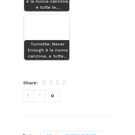
è la nuova canzone,
e tutte le…
Turnstile: Never
Enough è la nuova
canzone, e tutte…
Share:
0