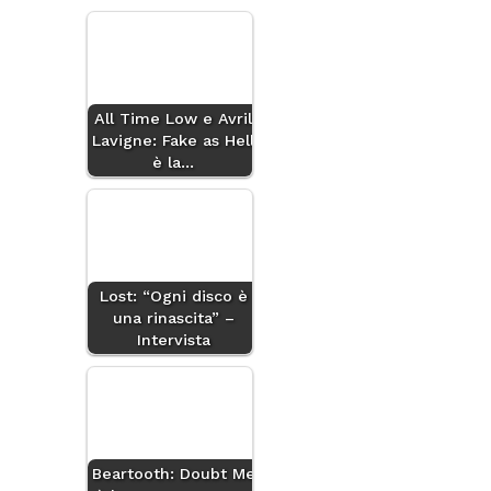
All Time Low e Avril
Lavigne: Fake as Hell
è la…
Lost: “Ogni disco è
una rinascita” –
Intervista
Beartooth: Doubt Me