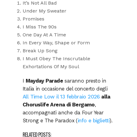
It’s Not All Bad
Under My Sweater
Promises
I Miss The 90s
One Day At A Time
In Every Way, Shape or Form
Break Up Song
I Must Obey The Inscrutable
Exhortations Of My Soul
I
Mayday Parade
saranno presto in
Italia in occasione del concerto degli
All Time Low il 13 febbraio 2026
alla
Choruslife Arena di Bergamo
,
accompagnati anche da Four Year
Strong e The Paradox (
info e biglietti
).
RELATED POSTS: