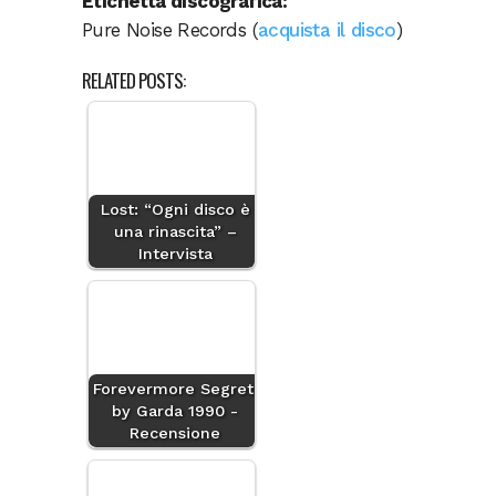
Etichetta discografica:
Pure Noise Records (
acquista il disco
)
RELATED POSTS:
Lost: “Ogni disco è
una rinascita” –
Intervista
Forevermore Segreti
by Garda 1990 -
Recensione