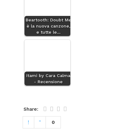
Beartooth: Doubt Me
è la nuova canzone,
e tutte le…
Itami by Cara Calma
- Recensione
Share:
0