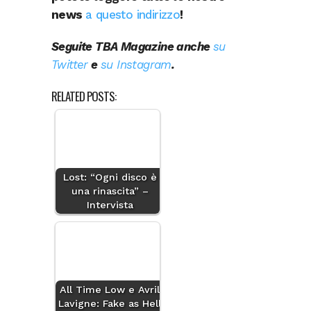
news
a questo indirizzo
!
Seguite TBA Magazine anche
su
Twitter
e
su Instagram
.
RELATED POSTS:
Lost: “Ogni disco è
una rinascita” –
Intervista
All Time Low e Avril
Lavigne: Fake as Hell