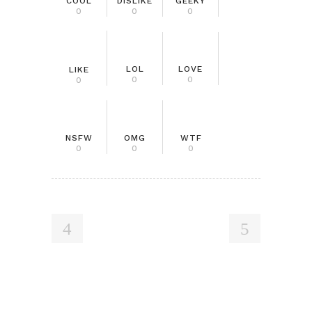
COOL
DISLIKE
GEEKY
0
0
0
LOL
LOVE
LIKE
0
0
0
NSFW
OMG
WTF
0
0
0