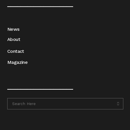
____________________
News
About
Contact
Magazine
____________________
____________________