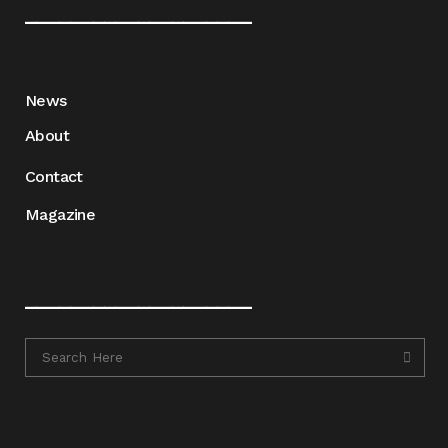
____________________
News
About
Contact
Magazine
____________________
____________________