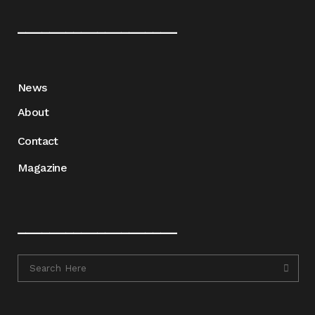
____________________
News
About
Contact
Magazine
____________________