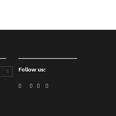
__
____________________
Follow us: