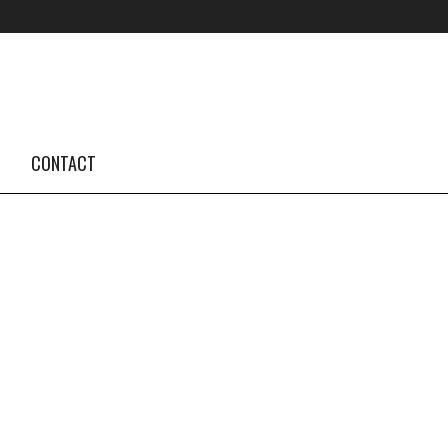
FOLLOW US #TBA
INSTAGRAM FEED
CONTACT