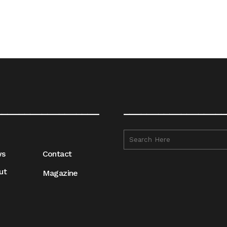
__________________
__________________
ws
Contact
ut
Magazine