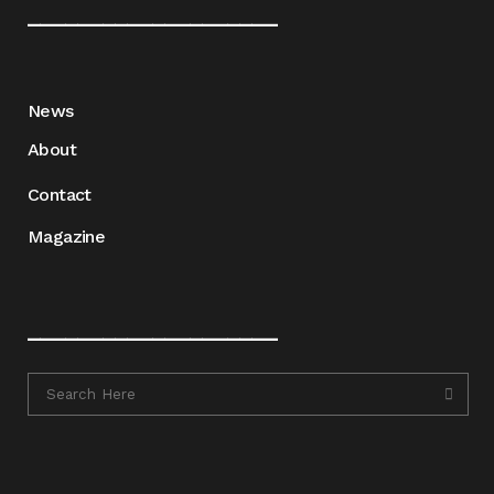
____________________
News
About
Contact
Magazine
____________________
____________________