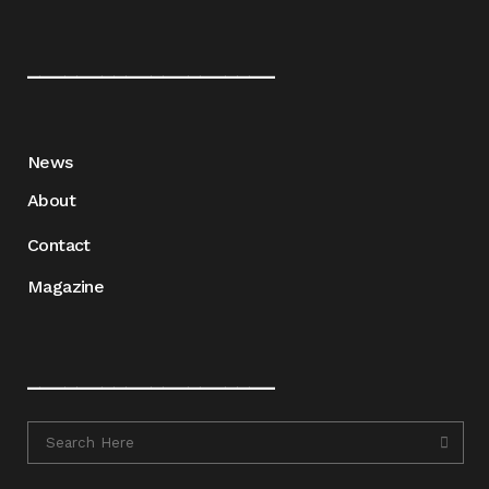
____________________
News
About
Contact
Magazine
____________________