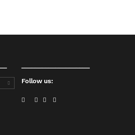
__
____________________
Follow us: