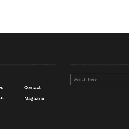
__________________
__________________
ws
Contact
ut
Magazine