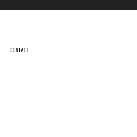
FOLLOW US #TBA
INSTAGRAM FEED
CONTACT