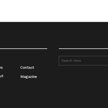
__________________
__________________
ws
Contact
ut
Magazine