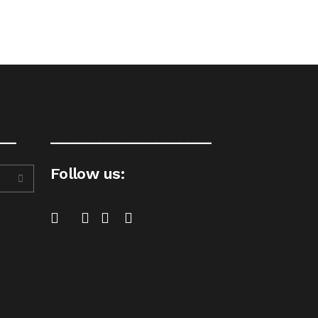
__
____________________
Follow us: