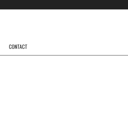
FOLLOW US #TBA
INSTAGRAM FEED
CONTACT