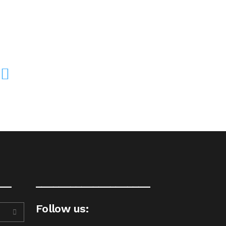
__
____________________
Follow us: