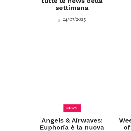
tutte le news della
settimana
24/07/2023
NEWS
Angels & Airwaves:
Wee
Euphoria è la nuova
of