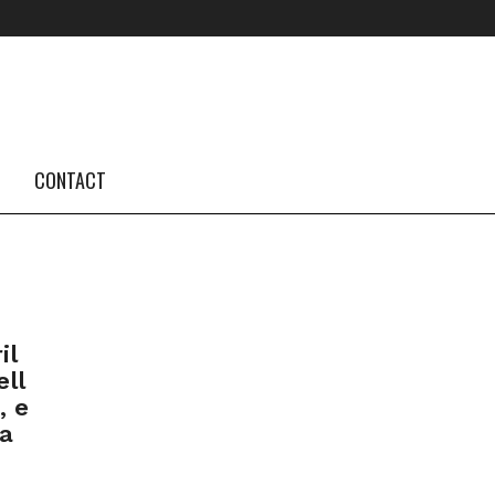
FOLLOW US #TBA
INSTAGRAM FEED
CONTACT
il
ell
, e
la