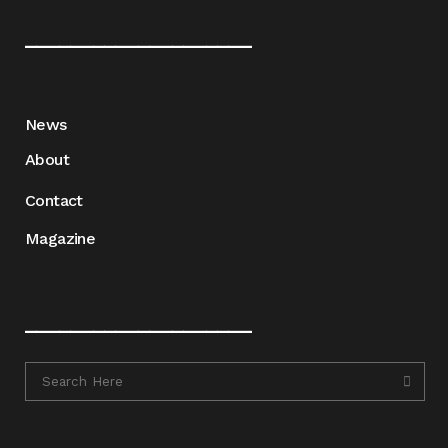
____________________
News
About
Contact
Magazine
____________________