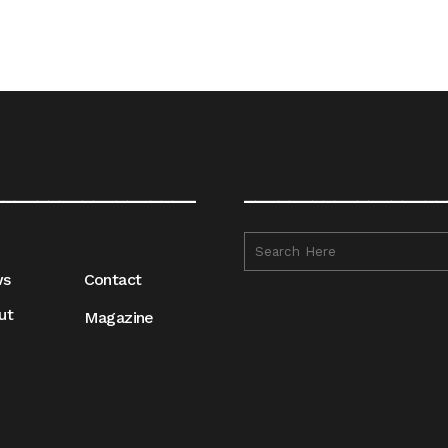
__________________
__________________
ws
Contact
ut
Magazine