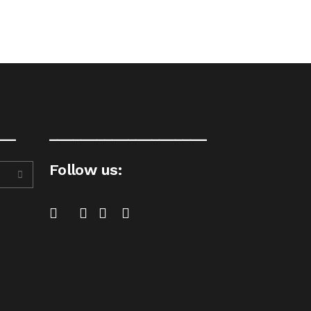
__
____________________
Follow us: