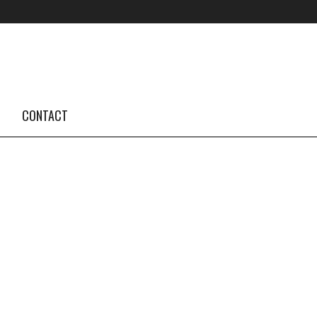
FOLLOW US #TBA
INSTAGRAM FEED
CONTACT