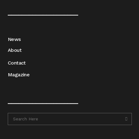
____________________
News
About
Contact
Magazine
____________________