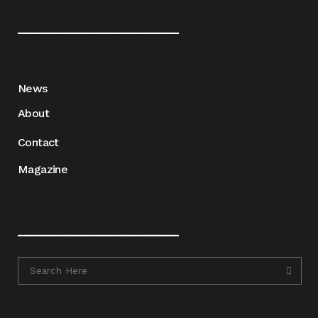
____________________
News
About
Contact
Magazine
____________________