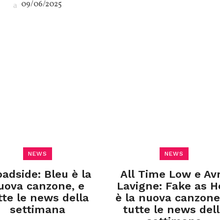
09/06/2025
NEWS
NEWS
adside: Bleu è la
All Time Low e Avr
uova canzone, e
Lavigne: Fake as H
tte le news della
è la nuova canzone
settimana
tutte le news del