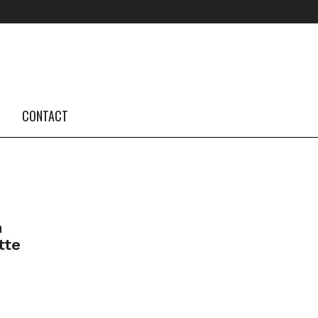
FOLLOW US #TBA
INSTAGRAM FEED
CONTACT
n
tte