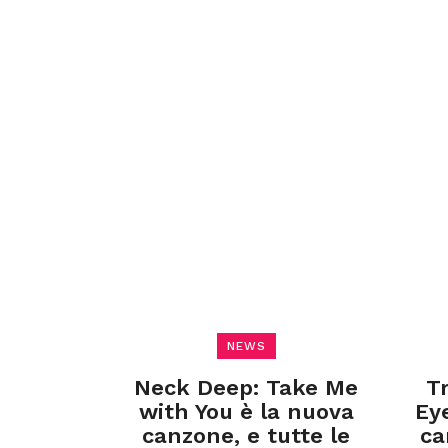
NEWS
Neck Deep: Take Me
T
with You è la nuova
Ey
canzone, e tutte le
ca