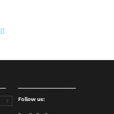
__
____________________
Follow us: