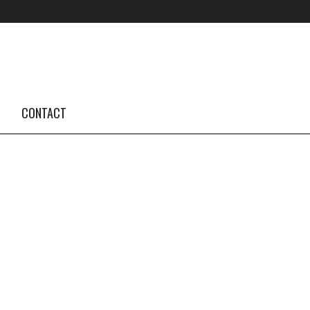
FOLLOW US #TBA
INSTAGRAM FEED
CONTACT