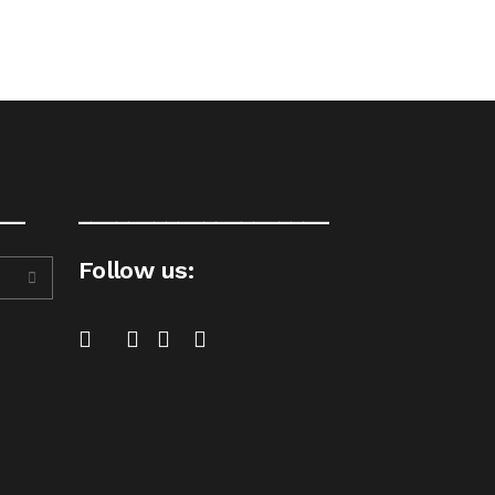
__
____________________
Follow us: