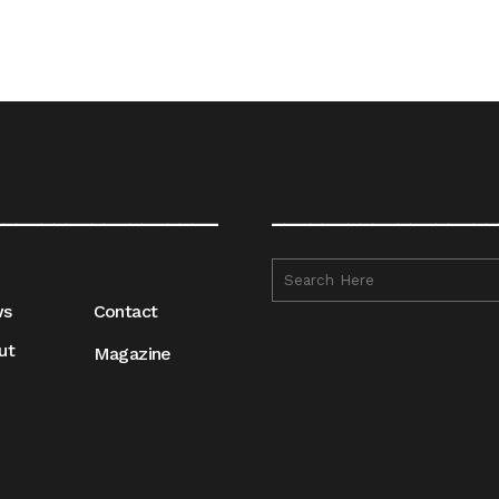
__________________
__________________
ws
Contact
ut
Magazine